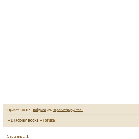
Привет, Гость!
Войдите
или
зарегистрируйтесь
.
»
Dragons' books
»
Готика
Страница:
1