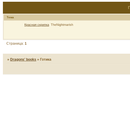
Г
Тема
Красная скрипка
TheNightmarish
Страница:
1
»
Dragons' books
»
Готика