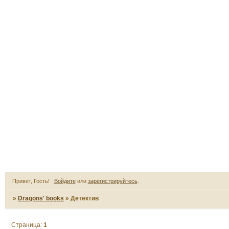
Привет, Гость!
Войдите
или
зарегистрируйтесь
.
»
Dragons' books
»
Детектив
Страница:
1