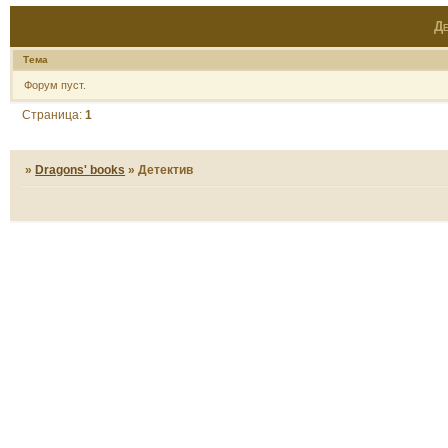
Де
Тема
Форум пуст.
Страница:
1
»
Dragons' books
»
Детектив