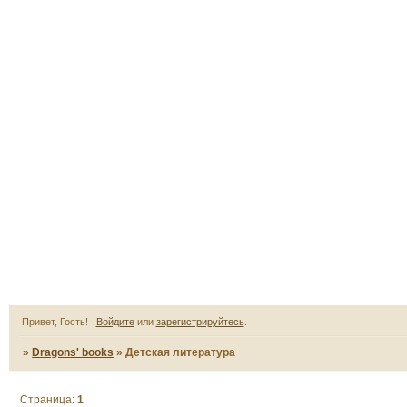
Привет, Гость!
Войдите
или
зарегистрируйтесь
.
»
Dragons' books
»
Детская литература
Страница:
1