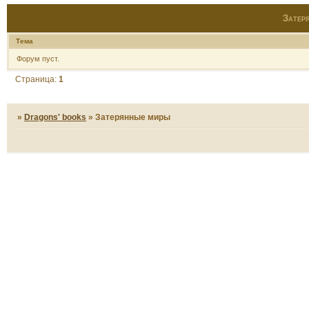
Затер
Тема
Форум пуст.
Страница:
1
»
Dragons' books
»
Затерянные миры