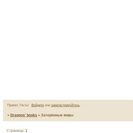
Привет, Гость!
Войдите
или
зарегистрируйтесь
.
»
Dragons' books
»
Затерянные миры
Страница:
1