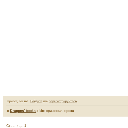
Привет, Гость!
Войдите
или
зарегистрируйтесь
.
»
Dragons' books
»
Историческая проза
Страница:
1