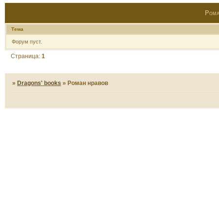
Рома
Тема
Форум пуст.
Страница:
1
»
Dragons' books
»
Роман нравов