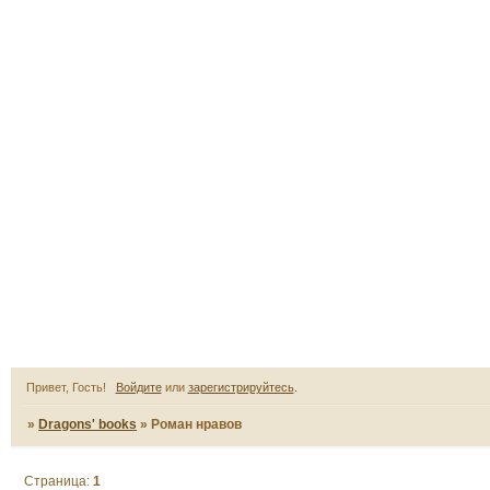
Привет, Гость!
Войдите
или
зарегистрируйтесь
.
»
Dragons' books
»
Роман нравов
Страница:
1