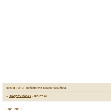
Привет, Гость!
Войдите
или
зарегистрируйтесь
.
»
Dragons' books
»
Фэнтези
Страница:
1