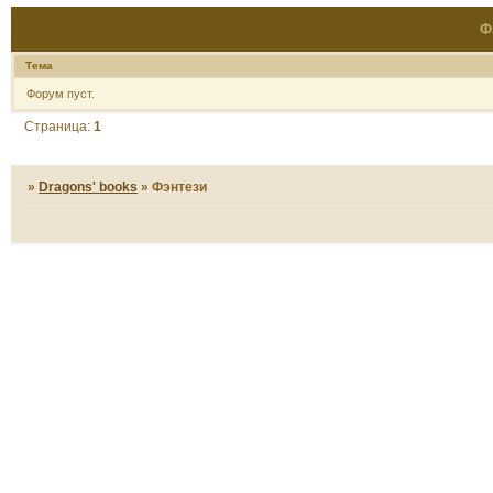
Ф
Тема
Форум пуст.
Страница:
1
»
Dragons' books
»
Фэнтези