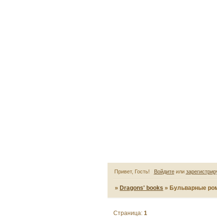
Привет, Гость!
Войдите
или
зарегистрир
»
Dragons' books
»
Бульварные ро
Страница:
1