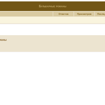
Бульварные романы
Ответов
Просмотров
После
маны