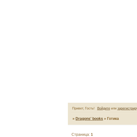
Привет, Гость!
Войдите
или
зарегистрир
»
Dragons' books
»
Готика
Страница:
1