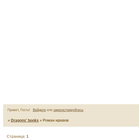
Привет, Гость!
Войдите
или
зарегистрируйтесь
.
»
Dragons' books
»
Роман нравов
Страница:
1