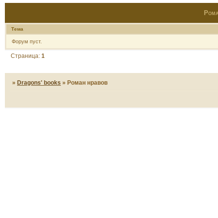
Рома
Тема
Форум пуст.
Страница:
1
»
Dragons' books
»
Роман нравов