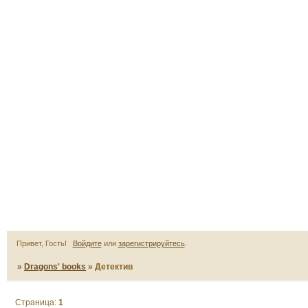
Привет, Гость!
Войдите
или
зарегистрируйтесь
.
»
Dragons' books
»
Детектив
Страница:
1