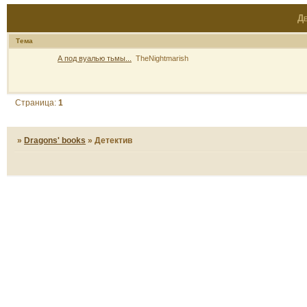
Де
Тема
А под вуалью тьмы...
TheNightmarish
Страница:
1
»
Dragons' books
»
Детектив