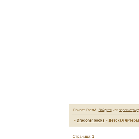
Привет, Гость!
Войдите
или
зарегистрир
»
Dragons' books
»
Детская литера
Страница:
1