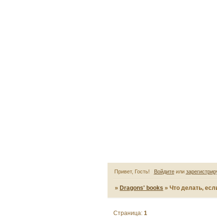
Привет, Гость!
Войдите
или
зарегистрир
»
Dragons' books
»
Что делать, есл
Страница:
1