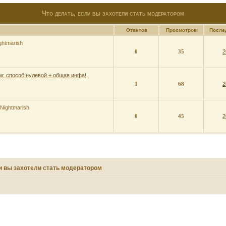
Что делать, если вы захотели стать модератором
Ответов
Просмотров
После
ghtmarish
0
35
2
м: способ нулевой + общая инфа!
1
68
2
Nightmarish
0
45
2
и вы захотели стать модератором