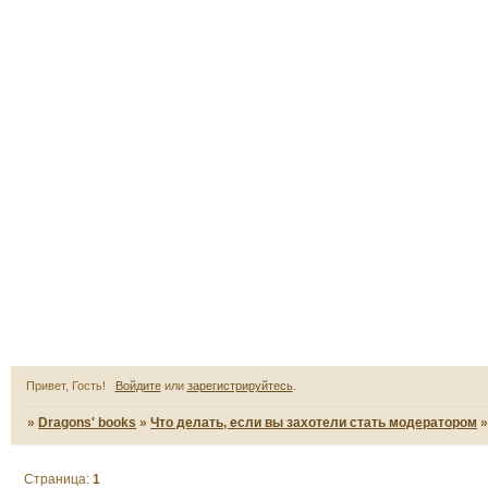
Привет, Гость!
Войдите
или
зарегистрируйтесь
.
»
Dragons' books
»
Что делать, если вы захотели стать модератором
Страница:
1