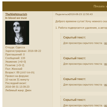
Правила 
TheNightmarish
Поделиться
2016-08-23 12:50:43
In blood we trust
Доброго времени суток! Хочу немного ск
1. Работа подвергается удалению, а автор
Скрытый текст:
Для просмотра скрытого текста -
в
Откуда:
Одесса
Зарегистрирован
: 2016-08-22
Приглашений:
0
Скрытый текст:
Сообщений:
133
Уважение:
[+6/-0]
Для просмотра скрытого текста -
в
Позитив:
[+3/-2]
Пол:
Женский
Возраст:
89
[1937-04-05]
Провел на форуме:
Скрытый текст:
10 часов 31 минуту
Последний визит:
Для просмотра скрытого текста -
в
2016-08-31 13:39:23
Любимый жанр:
Джен
Скрытый текст:
Для просмотра скрытого текста -
в