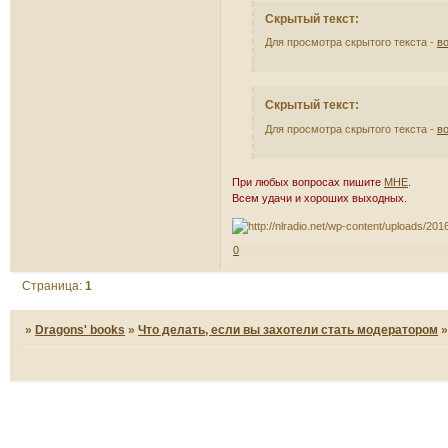
Скрытый текст:
Для просмотра скрытого текста -
в
Скрытый текст:
Для просмотра скрытого текста -
в
При любых вопросах пишите
МНЕ
.
Всем удачи и хороших выходных.
0
Страница:
1
»
Dragons' books
»
Что делать, если вы захотели стать модератором