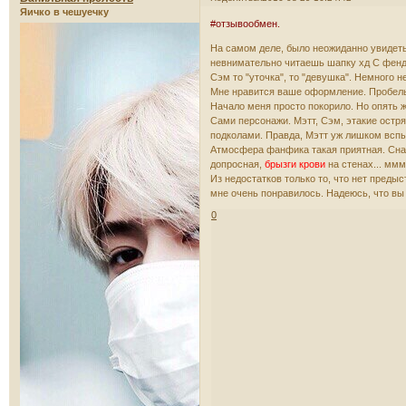
Яичко в чешуечку
#отзывообмен.
На самом деле, было неожиданно увидеть 
невнимательно читаешь шапку хд С фендо
Сэм то "уточка", то "девушка". Немного н
Мне нравится ваше оформление. Пробелы,
Начало меня просто покорило. Но опять ж
Сами персонажи. Мэтт, Сэм, этакие остр
подколами. Правда, Мэтт уж лишком вспы
Атмосфера фанфика такая приятная. Сна
допросная,
брызги крови
на стенах... ммм
Из недостатков только то, что нет преды
мне очень понравилось. Надеюсь, что вы
0