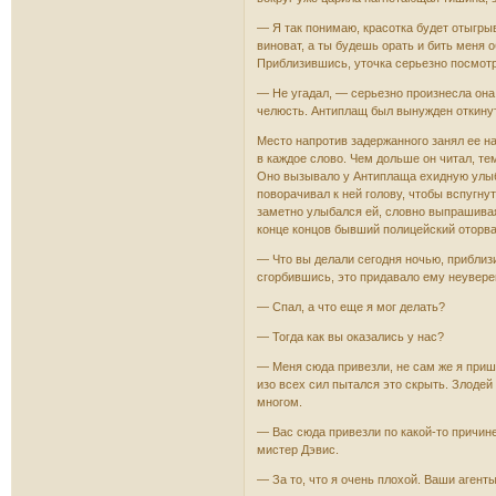
— Я так понимаю, красотка будет отыгрыв
виноват, а ты будешь орать и бить меня 
Приблизившись, уточка серьезно посмотр
— Не угадал, — серьезно произнесла она,
челюсть. Антиплащ был вынужден откинуть
Место напротив задержанного занял ее н
в каждое слово. Чем дольше он читал, те
Оно вызывало у Антиплаща ехидную улыбку
поворачивал к ней голову, чтобы вспугнут
заметно улыбался ей, словно выпрашивая 
конце концов бывший полицейский оторва
— Что вы делали сегодня ночью, приблиз
сгорбившись, это придавало ему неувере
— Спал, а что еще я мог делать?
— Тогда как вы оказались у нас?
— Меня сюда привезли, не сам же я приш
изо всех сил пытался это скрыть. Злодей
многом.
— Вас сюда привезли по какой-то причине
мистер Дэвис.
— За то, что я очень плохой. Ваши агенты