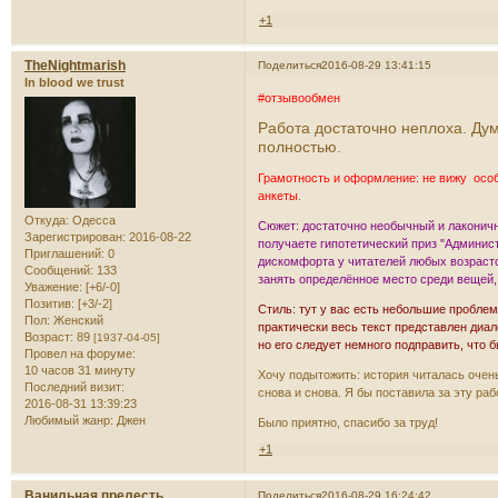
+1
TheNightmarish
Поделиться
2016-08-29 13:41:15
In blood we trust
#отзывообмен
Работа достаточно неплоха. Ду
полностью.
Грамотность и оформление: не вижу особ
анкеты
.
Откуда:
Одесса
Сюжет: достаточно необычный и лаконичн
Зарегистрирован
: 2016-08-22
получаете гипотетический приз "Админис
Приглашений:
0
дискомфорта у читателей любых возрасто
Сообщений:
133
занять определённое место среди вещей,
Уважение:
[+6/-0]
Позитив:
[+3/-2]
Стиль: тут у вас есть небольшие проблем
Пол:
Женский
практически весь текст представлен диал
Возраст:
89
[1937-04-05]
но его следует немного подправить, что
Провел на форуме:
10 часов 31 минуту
Хочу подытожить: история читалась очень
Последний визит:
снова и снова. Я бы поставила за эту раб
2016-08-31 13:39:23
Любимый жанр:
Джен
Было приятно, спасибо за труд!
+1
Ванильная прелесть
Поделиться
2016-08-29 16:24:42