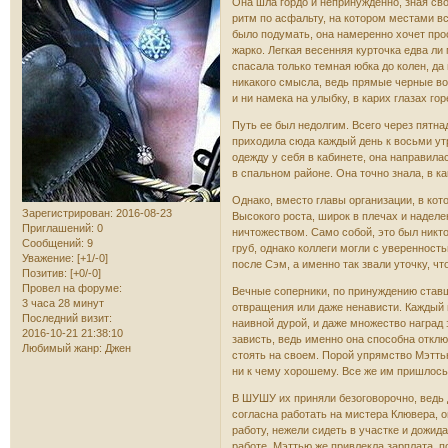
Она шла гордо и непринужденно, зная сво
ритм по асфальту, на котором местами вс
было подумать, она намеренно хочет прос
жарко. Легкая весенняя курточка едва ли 
спасала только темная юбка до колен, да
никакого смысла, ведь прямые черные во
и ни намека на улыбку, в карих глазах гор
Путь ее был недолгим. Всего через пятна
приходила сюда каждый день к восьми ут
одежду у себя в кабинете, она направила
в спальном районе. Она точно знала, в к
Однако, вместо главы организации, в кот
Зарегистрирован
: 2016-08-23
Высокого роста, широк в плечах и надел
Приглашений:
0
ничтожеством. Само собой, это был никт
Сообщений:
9
груб, однако коллеги могли с уверенност
Уважение:
[+1/-0]
после Сэм, а именно так звали уточку, ч
Позитив:
[+0/-0]
Провел на форуме:
Вечные соперники, по принуждению ставши
3 часа 28 минут
отвращения или даже ненависти. Каждый и
Последний визит:
наивной дурой, и даже множество наград 
2016-10-21 21:38:10
зависть, ведь именно она способна отклю
Любимый жанр:
Джен
стоять на своем. Порой упрямство Мэтть
ни к чему хорошему. Все же им пришлось
В ШУШУ их приняли безоговорочно, ведь 
согласна работать на мистера Клювера, о
работу, нежели сидеть в участке и дожид
работе. Мэттью же привлекла зарплата, п