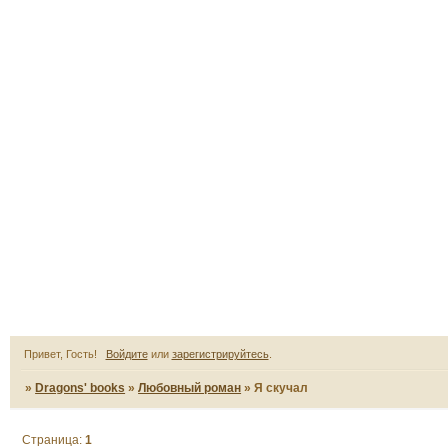
Привет, Гость!
Войдите
или
зарегистрируйтесь
.
»
Dragons' books
»
Любовный роман
»
Я скучал
Страница:
1