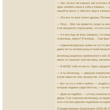
— Хах, не все так хорошо, как хотелось б
одно: влюбить меня в себя и сбежать, —
нашей встрече, у тебя все лицо в синяках,
— Это все по вине твоего дружка. Почему
— Нууу… Мне так нравится, когда ты мен
Сэм аккуратно стерла кровь, что все соч
— А я все еще не могу поверить, что виж
позволишь, верно? И вообще… Сам факт то
— Одинокой девушке нужно на что-то жит
давно ли ты интересуешься моей жизнью
Антиплащ медленно приблизился к ней. Ем
какое-то странное чувство вины, внезап
— В ШУШУ тебе не место. Здесь орудуют 
— А ты Антиплащ, — девушка повернулась
потом навестит мое начальство. А если 
— Вот за это я тебя и люблю, — злодей ул
котором недавно сидел Мэттью, — ты по-п
— Даже не надейся, — уточка схватила ег
двери, Сэм схватила Антиплаща за предпл
хоть и не был доволен подобным исходом
Отредактировано Quackerjane (2016-08-23