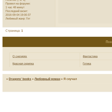
Провел на форуме:
1 час 48 минут
Последний визит:
2016-09-04 19:00:37
Любимый жанр:
Гет
Страница:
1
Пох
О снегирях
Фантастика
Красная скрипка
Готика
»
Dragons' books
»
Любовный роман
»
Я скучал