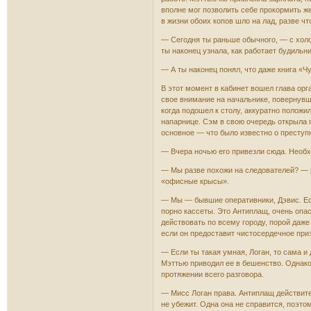
вполне мог позволить себе прокормить ж
в жизни обоих копов шло на лад, разве чт
— Сегодня ты раньше обычного, — с хол
ты наконец узнала, как работает будильн
— А ты наконец понял, что даже книга «
В этот момент в кабинет вошел глава орг
свое внимание на начальнике, повернувши
когда подошел к столу, аккуратно положи
напарнице. Сэм в свою очередь открыла 
основное — что было известно о преступ
— Вчера ночью его привезли сюда. Необх
— Мы разве похожи на следователей? — р
«офисные крысы».
— Мы — бывшие оперативники, Дэвис. Есл
порно кассеты. Это Антиплащ, очень опас
действовать по всему городу, порой даже
если он предоставит чистосердечное при
— Если ты такая умная, Логан, то сама и
Мэттью приводил ее в бешенство. Однако
протяжении всего разговора.
— Мисс Логан права. Антиплащ действите
не убежит. Одна она не справится, поэто