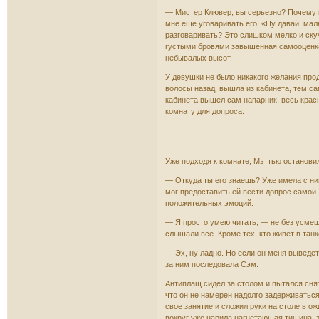
— Мистер Клювер, вы серьезно? Почему к
мне еще уговаривать его: «Ну давай, мал
разговаривать? Это слишком мелко и скуч
густыми бровями завышенная самооценка
небывалых высот.
У девушки не было никакого желания прод
волосы назад, вышла из кабинета, тем са
кабинета вышел сам напарник, весь красн
комнату для допроса.
Уже подходя к комнате, Мэттью остановил
— Откуда ты его знаешь? Уже имела с ним
мог предоставить ей вести допрос самой
положительных эмоций.
— Я просто умею читать, — не без усмешк
слышали все. Кроме тех, кто живет в танке
— Эх, ну ладно. Но если он меня выведет 
за ним последовала Сэм.
Антиплащ сидел за столом и пытался снят
что он не намерен надолго задерживаться
свое занятие и сложил руки на столе в ож
вокруг уже царила нагнетающая тишина, 