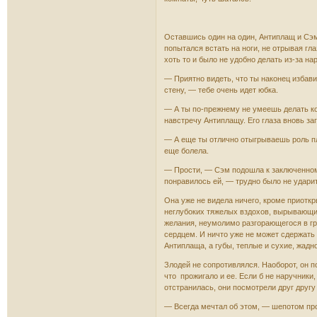
Оставшись один на один, Антиплащ и Сэм
попытался встать на ноги, не отрывая гла
хоть то и было не удобно делать из-за на
— Приятно видеть, что ты наконец избав
стену, — тебе очень идет юбка.
— А ты по-прежнему не умеешь делать к
навстречу Антиплащу. Его глаза вновь за
— А еще ты отлично отыгрываешь роль пл
еще болела.
— Прости, — Сэм подошла к заключенному,
понравилось ей, — трудно было не ударит
Она уже не видела ничего, кроме приоткр
неглубоких тяжелых вздохов, вырывающих
желания, неумолимо разгорающегося в гр
сердцем. И ничто уже не может сдержать 
Антиплаща, а губы, теплые и сухие, жадно
Злодей не сопротивлялся. Наоборот, он п
что прожигало и ее. Если б не наручник
отстранилась, они посмотрели друг другу 
— Всегда мечтал об этом, — шепотом про