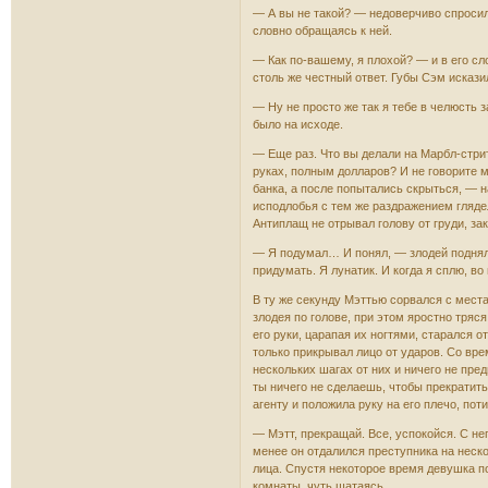
— А вы не такой? — недоверчиво спросил 
словно обращаясь к ней.
— Как по-вашему, я плохой? — и в его сл
столь же честный ответ. Губы Сэм искази
— Ну не просто же так я тебе в челюсть 
было на исходе.
— Еще раз. Что вы делали на Марбл-стрит
руках, полным долларов? И не говорите мн
банка, а после попытались скрыться, — н
исподлобья с тем же раздражением глядел
Антиплащ не отрывал голову от груди, за
— Я подумал… И понял, — злодей поднял 
придумать. Я лунатик. И когда я сплю, в
В ту же секунду Мэттью сорвался с места 
злодея по голове, при этом яростно тряс
его руки, царапая их ногтями, старался о
только прикрывал лицо от ударов. Со вре
нескольких шагах от них и ничего не пре
ты ничего не сделаешь, чтобы прекратить
агенту и положила руку на его плечо, пот
— Мэтт, прекращай. Все, успокойся. С не
менее он отдалился преступника на неско
лица. Спустя некоторое время девушка п
комнаты, чуть шатаясь.