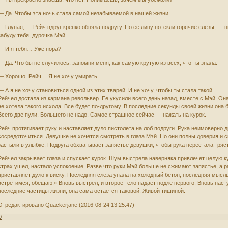
— Да. Чтобы эта ночь стала самой незабываемой в нашей жизни.
— Глупая, — Рейч вдруг крепко обняла подругу. По ее лицу потекли горячие слезы, — н
забуду тебя, дурочка Мэй.
— И я тебя… Уже пора?
— Да. Что бы не случилось, запомни меня, как самую крутую из всех, что ты знала.
— Хорошо. Рейч… Я не хочу умирать.
— А я не хочу становиться одной из этих тварей. И не хочу, чтобы ты стала такой.
Рейчел достала из кармана револьвер. Ее укусили всего день назад, вместе с Мэй. Она
не хотела такого исхода. Все будет по-другому. В последние секунды своей жизни она 
Всего две пули. Большего не надо. Самое страшное сейчас — нажать на курок.
Рейч протягивает руку и наставляет дуло пистолета на лоб подруги. Рука неимоверно 
сосредоточиться. Девушке не хочется смотреть в глаза Мэй. Но они полны доверия и сп
застыли в улыбке. Подруга обхватывает запястье девушки, чтобы рука перестала тряст
Рейчел закрывает глаза и спускает курок. Шум выстрела наверняка привлечет целую к
страх ушел, настало успокоение. Разве что руки Мэй больше не сжимают запястье, а 
приставляет дуло к виску. Последняя слеза упала на холодный бетон, последняя мысл
встретимся, обещаю.» Вновь выстрел, и второе тело падает подле первого. Вновь наст
последние частицы жизни, она сама остается таковой. Живой тишиной.
Отредактировано Quackerjane (2016-08-24 13:25:47)
0