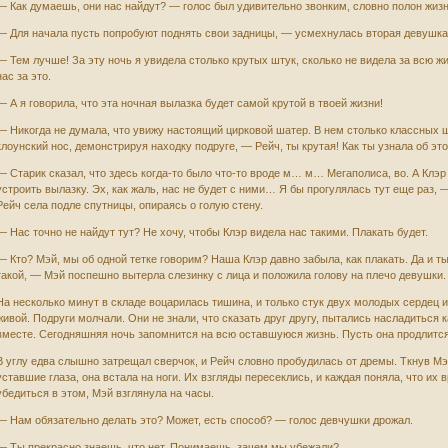
— Как думаешь, они нас найдут? — голос был удивительно звонким, словно полон жизн
— Для начала пусть попробуют поднять свои задницы, — усмехнулась вторая девушка
— Тем лучше! За эту ночь я увидела столько крутых штук, сколько не видела за всю ж
нас за это.
— А я говорила, что эта ночная вылазка будет самой крутой в твоей жизни!
— Никогда не думала, что увижу настоящий цирковой шатер. В нем столько классных 
клоунский нос, демонстрируя находку подруге, — Рейч, ты крутая! Как ты узнала об эт
— Старик сказал, что здесь когда-то было что-то вроде м… м… Мегаполиса, во. А Клэр
устроить вылазку. Эх, как жаль, нас не будет с ними… Я бы прогулялась тут еще раз, 
Рейч села подле спутницы, опираясь о голую стену.
— Нас точно не найдут тут? Не хочу, чтобы Клэр видела нас такими. Плакать будет.
— Кто? Мэй, мы об одной тетке говорим? Наша Клэр давно забыла, как плакать. Да и т
такой, — Мэй поспешно вытерла слезинку с лица и положила голову на плечо девушки.
На несколько минут в складе воцарилась тишина, и только стук двух молодых сердец 
живой. Подруги молчали. Они не знали, что сказать друг другу, пытались насладитьс
вместе. Сегодняшняя ночь запомнится на всю оставшуюся жизнь. Пусть она продлится 
В углу едва слышно затрещал сверчок, и Рейч словно пробудилась от дремы. Ткнув Мэ
уставшие глаза, она встала на ноги. Их взгляды пересеклись, и каждая поняла, что их
убедиться в этом, Мэй взглянула на часы.
— Нам обязательно делать это? Может, есть способ? — голос девчушки дрожал.
— Ты прекрасно знаешь, что нет. Понимаешь, зачем мы убежали?