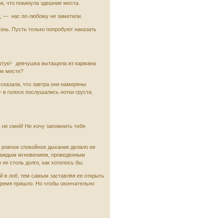
и, что покинула здешние места.
, — нас по-любому не заметили.
изнь. Пусть только попробуют наказать
штук!- девчушка вытащила из кармана
ом месте?
 сказала, что завтра они намерены
— в голосе послушались нотки грусти.
ы не смей! Не хочу запомнить тебя
и ровное спокойное дыхание делало ее
я каждым мгновением, проведенным
не столь долго, как хотелось бы.
й в лоб, тем самым заставляя ее открыть
 время пришло. Но чтобы окончательно