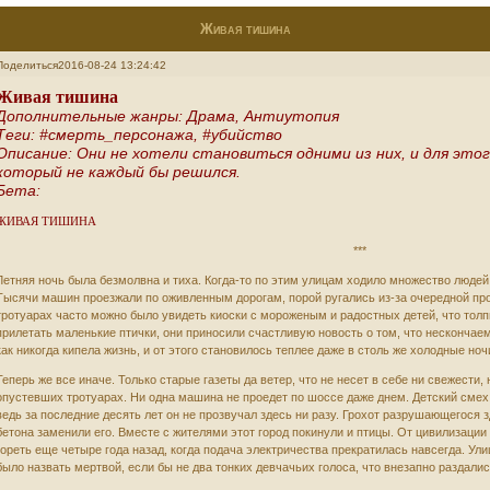
Живая тишина
Поделиться
2016-08-24 13:24:42
Живая тишина
Дополнительные жанры: Драма, Антиутопия
Теги: #смерть_персонажа, #убийство
Описание: Они не хотели становиться одними из них, и для этог
который не каждый бы решился.
Бета:
ЖИВАЯ ТИШИНА
***
Летняя ночь была безмолвна и тиха. Когда-то по этим улицам ходило множество людей,
Тысячи машин проезжали по оживленным дорогам, порой ругались из-за очередной про
тротуарах часто можно было увидеть киоски с мороженым и радостных детей, что толп
прилетать маленькие птички, они приносили счастливую новость о том, что нескончаем
как никогда кипела жизнь, и от этого становилось теплее даже в столь же холодные ноч
Теперь же все иначе. Только старые газеты да ветер, что не несет в себе ни свежести,
опустевших тротуарах. Ни одна машина не проедет по шоссе даже днем. Детский смех
ведь за последние десять лет он не прозвучал здесь ни разу. Грохот разрушающегося 
бетона заменили его. Вместе с жителями этот город покинули и птицы. От цивилизации
гореть еще четыре года назад, когда подача электричества прекратилась навсегда. Ули
было назвать мертвой, если бы не два тонких девчачьих голоса, что внезапно раздали