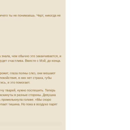
ичего ты не понимаешь. Черт, никогда не
 знала, чем обычно это заканчивается, и
будет счастлива. Вместе с Мэй, до конца.
дрожит, глаза полны слез, они мешают
окойствия, в них нет страха, губы
ись, и это помогает.
учу тварей, нужно поспешить. Теперь
раскинуты в разные стороны. Девушка
ь промелькнула голове. «Мы скоро
упает тишина. Но пока в воздухе парят