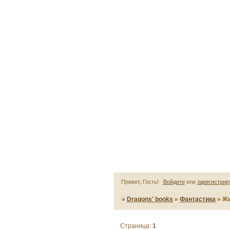
Привет, Гость!
Войдите
или
зарегистрир
»
Dragons' books
»
Фантастика
»
Жи
Страница:
1