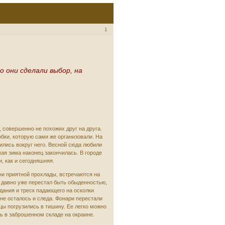
1
о они сделали выбор, на
 совершенно не похожих друг на друга.
бки, которую сами же организовали. На
ились вокруг него. Весной сюда любили
ая зима наконец закончилась. В городе
и, как и сегодняшняя.
 ни приятной прохлады, встречаются на
 давно уже перестал быть обыденностью,
здания и треск падающего на осколки
 не осталось и следа. Фонари перестали
цы погрузились в тишину. Ее легко можно
сь в заброшенном складе на окраине.